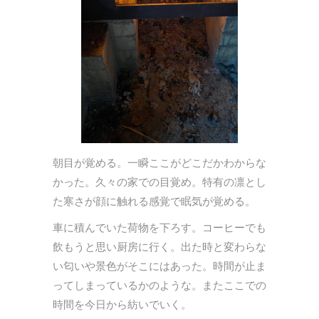
朝目が覚める。一瞬ここがどこだかわからな
かった。久々の家での目覚め。特有の凛とし
た寒さが顔に触れる感覚で眠気が覚める。
車に積んでいた荷物を下ろす。コーヒーでも
飲もうと思い厨房に行く。出た時と変わらな
い匂いや景色がそこにはあった。時間が止ま
ってしまっているかのような。またここでの
時間を今日から紡いでいく。